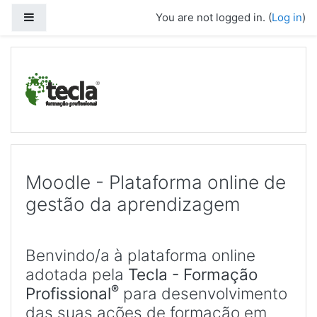
Skip to main content
Side panel
You are not logged in. (
Log in
)
Moodle - Plataforma online de
gestão da aprendizagem
Benvindo/a à plataforma online
adotada pela
Tecla - Formação
®
Profissional
para desenvolvimento
das suas ações de formação em